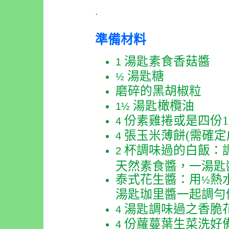
.
準備材料
湯匙素食香菇醬
1
湯匙糖
½
磨碎的黑胡椒粒
湯匙橄欖油
1½
份素雞捲或是四份
1
4
張玉米薄餅
(
需確定
4
杯調味過的白飯：
2
天然素食醬，一湯匙
泰式花生醬：用
熱
½
湯匙珈里醬一起調勻
湯匙調味過之香脆
4
份蘿蔓葉生菜洗好
4