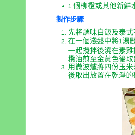
個柳橙或其他新鮮
1
製作步驟
先將調味白飯及泰式
在一個淺盤中將
1
湯
一起攪拌後澆在素雞
欖油煎至金黃色後取
用微波爐將四份玉米
後取出放置在乾淨的