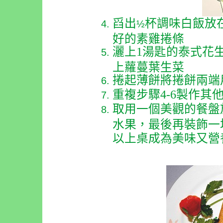
舀出
杯調味白飯放
½
好的素雞捲條
灑上
1
湯匙的泰式花
上蘿蔓葉生菜
捲起薄餅將捲餅兩端
重複步驟
4-6
製作其
取用一個美觀的餐盤
水果，最後再裝飾一
以上桌成為美味又營