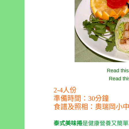
Read this
Read thi
2-4
人份
準備時間：
30
分鐘
食譜及照相：奧瑞岡小
泰式美味捲
是健康營養又簡單